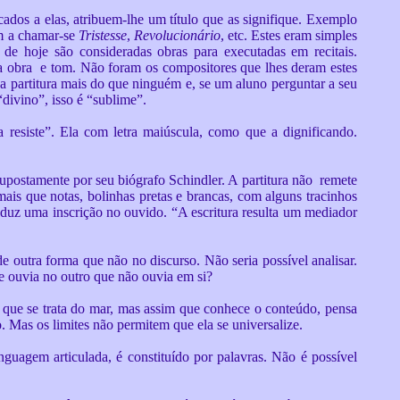
ados a elas, atribuem-lhe um título que as signifique. Exemplo
am a chamar-se
Tristesse
,
Revolucionário
, etc. Estes eram simples
de hoje são consideradas obras para executadas em recitais.
da obra e tom. Não foram os compositores que lhes deram estes
 partitura mais do que ninguém e, se um aluno perguntar a seu
“divino”, isso é “sublime”.
a resiste”. Ela com letra maiúscula, como que a dignificando.
upostamente por seu biógrafo Schindler. A partitura não remete
mais que notas, bolinhas pretas e brancas, com alguns tracinhos
oduz uma inscrição no ouvido. “A escritura resulta um mediador
e outra forma que não no discurso. Não seria possível analisar.
e ouvia no outro que não ouvia em si?
que se trata do mar, mas assim que conhece o conteúdo, pensa
. Mas os limites não permitem que ela se universalize.
nguagem articulada, é constituído por palavras. Não é possível