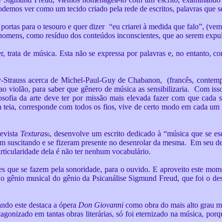
demos ver como um tecido criado pela rede de escritos, palavras que s
s portas para o tesouro e quer dizer “eu criarei à medida que falo”, (
os homens, como resíduo dos conteúdos inconscientes, que ao serem expu
r, trata de música. Esta não se expressa por palavras e, no entanto,
evy-Strauss acerca de Michel-Paul-Guy de Chabanon, (francês, conte
s ao violão, para saber que gênero de música as sensibilizaria. Com 
sofia da arte deve ter por missão mais elevada fazer com que cada se
a teia, corresponde com todos os fios, vive de certo modo em cada um d
revista
Texturas
, desenvolve um escrito dedicado à “música que se esc
6
am suscitando e se fizeram presente no desenrolar da mesma. Em seu de
ticularidade dela é não ter nenhum vocabulário.
es que se fazem pela sonoridade, para o ouvido. E aproveito este mo
gênio musical do gênio da Psicanálise Sigmund Freud, que foi o des
ando este destaca a ópera
Don Giovanni
como obra do mais alto grau mu
gonizado em tantas obras literárias, só foi eternizado na música, porqu