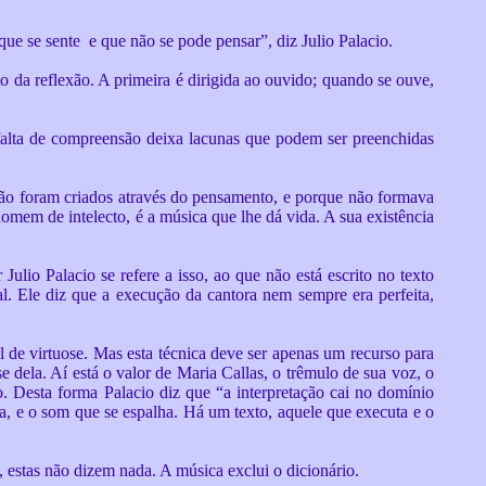
ue se sente e que não se pode pensar”, diz Julio Palacio.
o da reflexão. A primeira é dirigida ao ouvido; quando se ouve,
 falta de compreensão deixa lacunas que podem ser preenchidas
o foram criados através do pensamento, e porque não formava
omem de intelecto, é a música que lhe dá vida. A sua existência
 Julio Palacio se refere a isso, ao que não está escrito no texto
al. Ele diz que a execução da cantora nem sempre era perfeita,
el de virtuose. Mas esta técnica deve ser apenas um recurso para
se dela. Aí está o valor de Maria Callas, o trêmulo de sua voz, o
. Desta forma Palacio diz que “a interpretação cai no domínio
ma, e o som que se espalha. Há um texto, aquele que executa e o
 estas não dizem nada. A música exclui o dicionário.