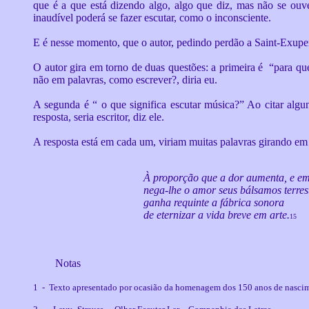
que é a que está dizendo algo, algo que diz, mas não se ouv
inaudível poderá se fazer escutar, como o inconsciente.
E é nesse momento, que o autor, pedindo perdão a Saint-Exupery 
O autor gira em torno de duas questões: a primeira é “para que
não em palavras, como escrever?, diria eu.
A segunda é “ o que significa escutar música?” Ao citar algun
resposta, seria escritor, diz ele.
A resposta está em cada um, viriam muitas palavras girando em
À proporção que a dor aumenta, e em
nega-lhe o amor seus bálsamos terrest
ganha requinte a fábrica sonora
de eternizar a vida breve em arte.
15
Notas
1 - Texto apresentado por ocasião da homenagem dos 150 anos de nasci