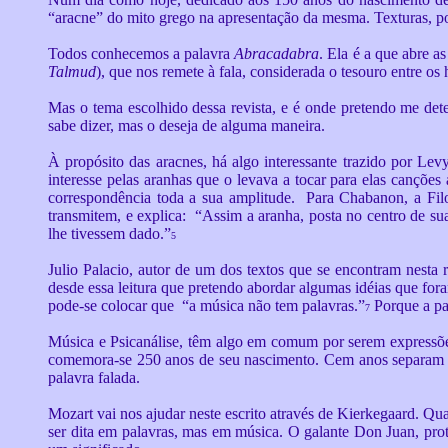
“aracne” do mito grego na apresentação da mesma. Texturas, po
Todos conhecemos a palavra
Abracadabra
. Ela é a que abre a
Talmud
), que nos remete à fala, considerada o tesouro entre 
Mas o tema escolhido dessa revista, e é onde pretendo me dete
sabe dizer, mas o deseja de alguma maneira.
À propósito das aracnes, há algo interessante trazido por L
interesse pelas aranhas que o levava a tocar para elas cançõe
correspondência toda a sua amplitude. Para Chabanon, a Filo
transmitem, e explica: “Assim a aranha, posta no centro de su
lhe tivessem dado.”
5
Julio Palacio, autor de um dos textos que se encontram nesta 
desde essa leitura que pretendo abordar algumas idéias que for
pode-se colocar que “a música não tem palavras.”
Porque a par
7
Música e Psicanálise, têm algo em comum por serem expressõ
comemora-se 250 anos de seu nascimento. Cem anos separam o 
palavra falada.
Mozart vai nos ajudar neste escrito através de Kierkegaard. Qu
ser dita em palavras, mas em música. O galante Don Juan, prota