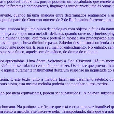
mas é possível traduzi-las, porque possuem um vocabulário que remete a
to intérpretes e compositores, linguagens intraduzíveis uma às outras.
 ouvinte, quando há uma analogia entre determinados sentimentos e a
egunda parte do Concerto número de 2 de Rachmaninof provoca uma me
ente, embora haja uma busca de analogias com objetos e feitos da nat
Começa a compor uma melodia delicada, quando ouve os primeiros ping
ua mulher George está fora e poderá se molhar, sua preocupação aumen
, assim que a chuva diminui e passa. Sabedor desta história ou lenda a 
ecutante pode usá-la para seu melhor entendimento. No entanto, sendo 
 toque seja único, aquele som dramático, do drama de cada um.
hor apreendidas. Uma ópera. Voltemos a
Don Giovanni
. Há um mome
e virá no desenrolar da cena, não pode dizer. Os sons é que provocam u
 aquela puramente instrumental deixa um suspense na inquietude do s
na. E este texto junto a melodia fazem um casamento estético, que
Mesmo assim, esta mesma melodia poderia acompanhar outros escritos.
do possuem equivalentes, podem ser substituídos”. A palavra substitui 
chumann. Na partitura verifica-se que está escrita uma voz inaudível qu
 efeito à melodia e se inscreve nela. Transportando, diria que é a not