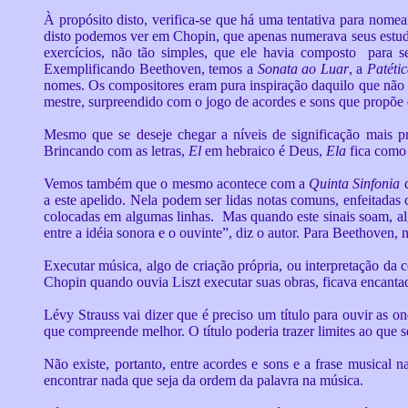
À propósito disto, verifica-se que há uma tentativa para nome
disto podemos ver em Chopin, que apenas numerava seus estudos
exercícios, não tão simples, que ele havia composto para s
Exemplificando Beethoven, temos a
Sonata ao Luar
, a
Patéti
nomes. Os compositores eram pura inspiração daquilo que não 
mestre, surpreendido com o jogo de acordes e sons que propõe e
Mesmo que se deseje chegar a níveis de significação mais pro
Brincando com as letras,
El
em hebraico é Deus,
Ela
fica como 
Vemos também que o mesmo acontece com a
Quinta Sinfonia
d
a este apelido. Nela podem ser lidas notas comuns, enfeitadas 
colocadas em algumas linhas. Mas quando este sinais soam, alg
entre a idéia sonora e o ouvinte”, diz o autor. Para Beethoven, 
Executar música, algo de criação própria, ou interpretação da 
Chopin quando ouvia Liszt executar suas obras, ficava encanta
Lévy Strauss vai dizer que é preciso um título para ouvir as 
que compreende melhor. O título poderia trazer limites ao que s
Não existe, portanto, entre acordes e sons e a frase musical 
encontrar nada que seja da ordem da palavra na música.