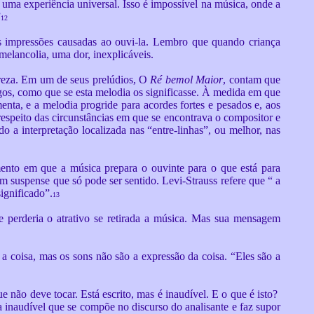
 uma experiência universal. Isso é impossível na música, onde a
”
12
s impressões causadas ao ouvi-la. Lembro que quando criança
lancolia, uma dor, inexplicáveis.
ureza. Em um de seus prelúdios, O
Ré bemol Maior
, contam que
os, como que se esta melodia os significasse. À medida em que
ta, e a melodia progride para acordes fortes e pesados e, aos
respeito das circunstâncias em que se encontrava o compositor e
a interpretação localizada nas “entre-linhas”, ou melhor, nas
nto em que a música prepara o ouvinte para o que está para
m suspense que só pode ser sentido. Levi-Strauss refere que “ a
ignificado”.
13
 perderia o atrativo se retirada a música. Mas sua mensagem
a coisa, mas os sons não são a expressão da coisa. “Eles são a
e não deve tocar. Está escrito, mas é inaudível. E o que é isto?
a inaudível que se compõe no discurso do analisante e faz supor