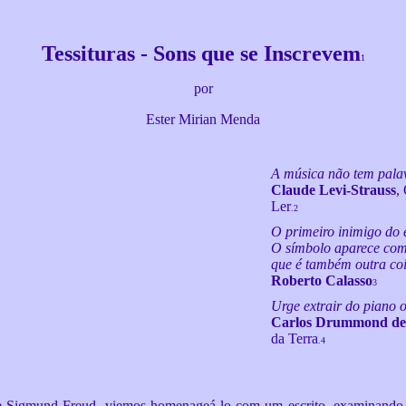
Tessituras - Sons que se Inscrevem
1
por
Ester Mirian Menda
A música não tem pala
Claude Levi-Strauss
,
Ler
.2
O primeiro inimigo do es
O símbolo aparece c
que é também outra coi
Roberto Calasso
3
Urge extrair do piano 
Carlos Drummond de
da Terra
.4
Sigmund Freud, viemos homenageá-lo com um escrito, examinando uma 