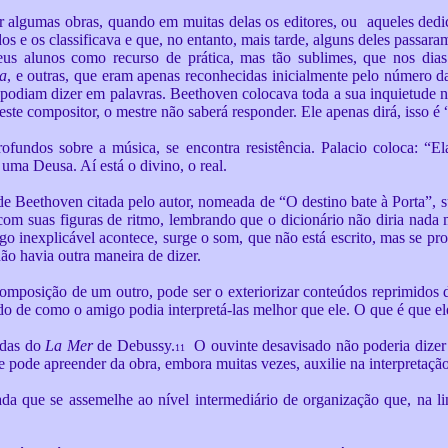
ar algumas obras, quando em muitas delas os editores, ou aqueles dedic
 e os classificava e que, no entanto, mais tarde, alguns deles passar
eus alunos como recurso de prática, mas tão sublimes, que nos dias 
ca
, e outras, que eram apenas reconhecidas inicialmente pelo número 
podiam dizer em palavras. Beethoven colocava toda a sua inquietude na
ste compositor, o mestre não saberá responder. Ele apenas dirá, isso é 
fundos sobre a música, se encontra resistência. Palacio coloca: “El
uma Deusa. Aí está o divino, o real.
e Beethoven citada pelo autor, nomeada de “O destino bate à Porta”, s
com suas figuras de ritmo, lembrando que o dicionário não diria nada 
o inexplicável acontece, surge o som, que não está escrito, mas se pr
não havia outra maneira de dizer.
composição de um outro, pode ser o exteriorizar conteúdos reprimidos d
do de como o amigo podia interpretá-las melhor que ele. O que é que el
ondas do
La Mer
de Debussy.
O ouvinte desavisado não poderia dizer 
11
e pode apreender da obra, embora muitas vezes, auxilie na interpretação
nada que se assemelhe ao nível intermediário de organização que, na li