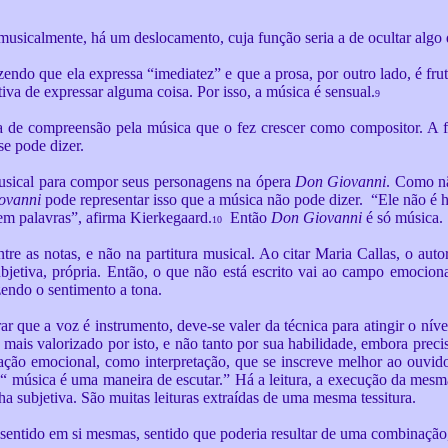
musicalmente, há um deslocamento, cuja função seria a de ocultar algo q
endo que ela expressa “imediatez” e que a prosa, por outro lado, é frut
va de expressar alguma coisa. Por isso, a música é sensual.
9
lta de compreensão pela música que o fez crescer como compositor. A
se pode dizer.
musical para compor seus personagens na ópera
Don Giovanni
. Como nã
ovanni
pode representar isso que a música não pode dizer. “Ele não é h
 em palavras”, afirma Kierkegaard.
Então
Don Giovanni
é só música.
10
re as notas, e não na partitura musical. Ao citar Maria Callas, o autor
bjetiva, própria. Então, o que não está escrito vai ao campo emocion
azendo o sentimento a tona.
r que a voz é instrumento, deve-se valer da técnica para atingir o nív
 mais valorizado por isto, e não tanto por sua habilidade, embora preci
ção emocional, como interpretação, que se inscreve melhor ao ouvido
e “ música é uma maneira de escutar.” Há a leitura, a execução da mes
ha subjetiva. São muitas leituras extraídas de uma mesma tessitura.
o sentido em si mesmas, sentido que poderia resultar de uma combinação,