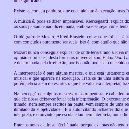
um significado.
8
Existe a teoria, a partitura, que encaminham à execução, mas “
A música é, pode-se dizer, impensável. Kierkegaard explica diz
os sons passam e não dizem nada, embora eles sejam uma tentati
O biógrafo de Mozart, Alfred Einstein, coloca que foi sua fa
com conteúdos puramente sensuais, isto é, com aquilo que não 
Mozart nunca conseguia explicar de onde teria tirado a idéia 
opinião sobre eles, desta forma os universalizou. Então
Don Gi
é determinada pela irreflexão, por isso não pode ser concebido
A interpretação é para alguns mestres, o que está justamente ent
musical e que aparece na execução. Trata-se de uma leitura su
porém, ela ia além do escrito, o que lhe valia era interpretar, tr
Na percepção de alguns mestres, o instrumentista, e cabe lembra
que ele possa deixar-se levar pela interpretação. O executante é
trinado, nem sempre escritos na pauta, vem sempre de uma rea
ilimitado da subjetividade”. E o autor citando Schaefer diz qu
interpreta, e o ouvinte que escuta e também interpreta, numa lin
Entre as notas e a frase não há nada, porque as notas não tend