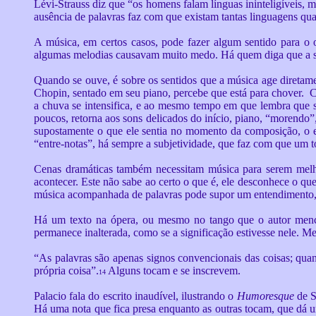
Lévi-Strauss diz que “os homens falam línguas ininteligíveis, 
ausência de palavras faz com que existam tantas linguagens quan
A música, em certos casos, pode fazer algum sentido para o
algumas melodias causavam muito medo. Há quem diga que a s
Quando se ouve, é sobre os sentidos que a música age diretam
Chopin, sentado em seu piano, percebe que está para chover. 
a chuva se intensifica, e ao mesmo tempo em que lembra que s
poucos, retorna aos sons delicados do início, piano, “morendo”
supostamente o que ele sentia no momento da composição, o ex
“entre-notas”, há sempre a subjetividade, que faz com que um
Cenas dramáticas também necessitam música para serem mel
acontecer. Este não sabe ao certo o que é, ele desconhece o qu
música acompanhada de palavras pode supor um entendimento, e
Há um texto na ópera, ou mesmo no tango que o autor mencio
permanece inalterada, como se a significação estivesse nele. 
“As palavras são apenas signos convencionais das coisas; quan
própria coisa”.
Alguns tocam e se inscrevem.
14
Palacio fala do escrito inaudível, ilustrando o
Humoresque
de S
Há uma nota que fica presa enquanto as outras tocam, que dá um