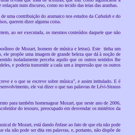
e enlaçam num discurso, como no tecido das teias das aranhas.
vem de uma contribuição do aramaico nos estudos da
Cabalah
e do
lsos, querem dizer alguma coisa.
 contem, ao ser executada, os mesmos conteúdos daquele que não
mporâneo de Mozart, homem de música e letras). Este tinha um
isso, ele propõe uma imagem de grande beleza que dá à noção de
ntido isoladamente perceba aquilo que os outros sentidos lhe
eles, e poderia transmitir a cada um a impressão que os outros
reve e o que se escreve sobre música”, e assim intitulado. E é
senvolvimento, ele vai dizer o que nas palavras de Lévi-Strauss
mento para também homenagear Mozart, que neste ano de 2006,
cobridor do tesouro, preocupado em desvendar os mistérios da
sical de Mozart, está dando ênfase ao fato de que ela não pode
e ela não pode ser dita em palavras, e, portanto, não dispõe de