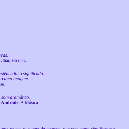
vras.
 Olhar, Escutar,
tético foi o significado.
omo uma imagem
sa.
o som dramático.
 Andrade
, A Música
revista que trata de texturas, que traz como significante a