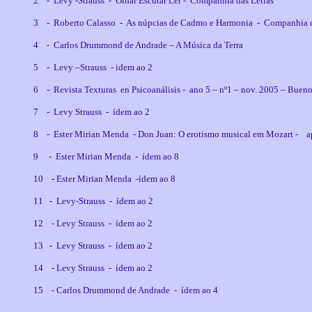
2 - Levy -Strauss - Olhar Escutar Ler - Companhia das Letras
3 - Roberto Calasso - As núpcias de Cadmo e Harmonia - Companhia d
4 - Carlos Drummond de Andrade – A Música da Terra
5 - Levy –Strauss - idem ao 2
6 - Revista Texturas en Psicoanálisis - ano 5 – nº1 – nov. 2005 – Bueno
7 - Levy Strauss - ídem ao 2
8 - Ester Mirian Menda - Don Juan: O erotismo musical em Mozart - apr
9 - Ester Mirian Menda - ídem ao 8
10 - Ester Mirian Menda -ídem ao 8
11 - Levy-Strauss - ídem ao 2
12 - Levy Strauss - ídem ao 2
13 - Levy Strauss - ídem ao 2
14 - Levy Strauss - ídem ao 2
15 - Carlos Drummond de Andrade - ídem ao 4