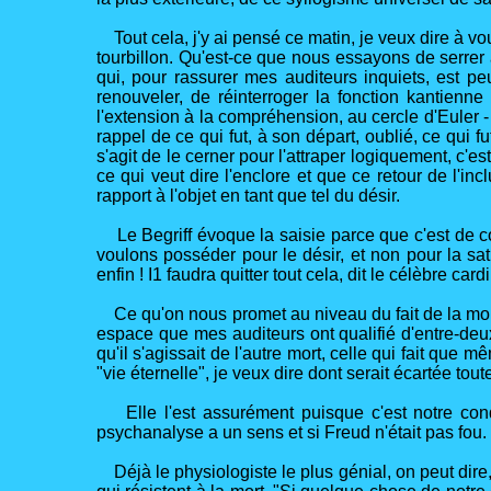
Tout cela, j'y ai pensé ce matin, je veux dire à vo
tourbillon. Qu'est-ce que nous essayons de serrer
qui, pour rassurer mes auditeurs inquiets, est p
renouveler, de réinterroger la fonction kantienn
l'extension à la compréhension, au cercle d'Euler -
rappel de ce qui fut, à son départ, oublié, ce qui fut à
s'agit de le cerner pour l'attraper logiquement, c'es
ce qui veut dire l'enclore et que ce retour de l'i
rapport à l'objet en tant que tel du désir.
Le Begriff évoque la saisie parce que c'est de cou
voulons posséder pour le désir, et non pour la sa
enfin ! I1 faudra quitter tout cela, dit le célèbre ca
Ce qu'on nous promet au niveau du fait de la mort 
espace que mes auditeurs ont qualifié d'entre-deux
qu'il s'agissait de l'autre mort, celle qui fait que
"vie éternelle", je veux dire dont serait écartée t
Elle l'est assurément puisque c'est notre condi
psychanalyse a un sens et si Freud n'était pas fou. C
Déjà le physiologiste le plus génial, on peut dire, 