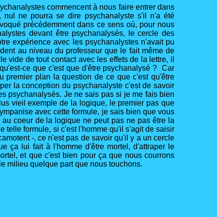
sychanalystes commencent à nous faire entrer dans
s, nul ne pourra se dire psychanalyste s'il n'a été
s évoqué précédemment dans ce sens où, pour nous
nalystes devant être psychanalysés, le cercle des
otre expérience avec les psychanalystes n'avait pu
vident au niveau du professeur que le fait même de
ide de tout contact avec les effets de la lettre, il
 à qu'est-ce que c'est que d'être psychanalysé ? Car
u premier plan la question de ce que c'est qu'être
raper la conception du psychanalyste c'est de savoir
es psychanalysés. Je ne sais pas si je me fais bien
lus vieil exemple de la logique, le premier pas que
 tympanise avec cette formule, je sais bien que vous
 au coeur de la logique ne peut pas ne pas être la
lle formule, si c'est l'homme qu'il s'agit de saisir
amotent -, ce n'est pas de savoir qu'il y a un cercle
e ça lui fait à l'homme d'être mortel, d'attraper le
ortel, et que c'est bien pour ça que nous courrons
s le milieu quelque part que nous touchons.