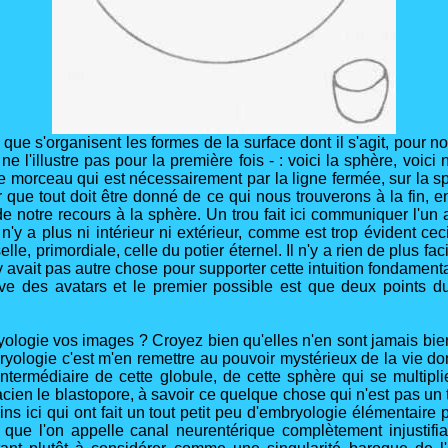
que s'organisent les formes de la surface dont il s'agit, pour n
je ne l'illustre pas pour la première fois - : voici la sphère, voi
le morceau qui est nécessairement par la ligne fermée, sur la sph
ir que tout doit être donné de ce qui nous trouverons à la fin, 
 notre recours à la sphère. Un trou fait ici communiquer l'un avec
il n'y a plus ni intérieur ni extérieur, comme est trop évident ce
le, primordiale, celle du potier éternel. Il n'y a rien de plus faci
y avait pas autre chose pour supporter cette intuition fondament
rrive des avatars et le premier possible est que deux points d
ologie vos images ? Croyez bien qu'elles n'en sont jamais bien
bryologie c'est m'en remettre au pouvoir mystérieux de la vie do
intermédiaire de cette globule, de cette sphère qui se multipl
acien le blastopore, à savoir ce quelque chose qui n'est pas un
cins ici qui ont fait un tout petit peu d'embryologie élémentai
que l'on appelle canal neurentérique complètement injustifi