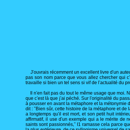
J'ouvrais récemment un excellent livre d'un auteur 
pas son nom parce que vous allez chercher qui c'es
travaille si bien un tel sens si vif de l'actualité du 
Il n'en fait pas du tout le même usage que moi. 
que c'est là que j'ai péché. Sur l'originalité du pa
à pousser en avant la métaphore et la métonymie da
dit : "Bien sûr, cette histoire de la métaphore et d
a longtemps qu'il est mort, et son petit huit inté
affirmatif, il use d'un exemple qui a le mérite de
saints sont passionnés," I1 ramasse cela parce que
la plus extérieure, de ce syllogisme universel de sa