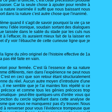
ce plan si difficile, c'est cette précession produite
 passer. Car la seule chose à ajouter pour rendre à
 la nature inanimée il suffit que nous baissant nous
rt dans la nature c'est autre chose que l'inanimé.
lème quand il s'agit de savoir pourquoi la vie ça se
 venu l'idée ironique, soudain sortant des dialogues
ue laissée dans le sable du stade par les culs nus
 l'effacer, ils auraient mieux fait de la laisser en
 et d'y voir l'ébauche de cette curieuse ligne que je
 ligne du zéro originel de l'histoire effective de 1a
a pas été faite en vain.
 priori pour fermée. C'est là l'essence de sa nature
mme différents, rien dans l'expérience ne peut nous
C'est en ceci que son retour étant structuralement
vienne du réel. Aucun autre moyen d'introduire d'une
 il me semble que je l'ai maintes fois répété si ce
nie précoce et comme tous les génies précoces trop
matique- peut-être quelques-uns d'entre vous qui
onction du cercle signifiant dans cette analyse de
logisme que vous ne manquerez pas d'y trouver. Nous
ord à renverser pour vous l'évidence trompeuse que