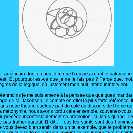
américain dont on peut dire que l'œuvre accroît le patrimoine d
t. Et pourquoi est-ce que je ne le fais pas ? Parce que, moi, 
progrès de la logique, où justement mon huit intérieur intervient.
Néanmoins je me suis amené à la pensée que quelques mandarin
ssage de M. Jakobson, je compte en effet la plus forte référence.
ns notre théorie quelque part du côté du discours de Rome qui e
e la métonymie, nous avons tordu cela ensemble, souvenez-vous, le
rieur précède incontestablement sa promotion ici. Mais quand i
 ne pas traîner partout. I1 dit : "Tous les saints sont des hom
 vous devez bien sentir, dans un tel exemple, que le problème 
voir quelle sorte de passion revient au cœur pour faire la sainte