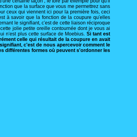
 d'une certaine façon , le tore par exemple pour qu'il
fonction que la surface que vous me permettrez sans
ur ceux qui viennent ici pour la première fois, ceci
st à savoir que la fonction de la coupure qu'elles
nant le signifiant, c'est de cette liaison réciproque
ette jolie petite oreille contournée dont je vous ai
i n'est plus cette surface de Moebius.
Si tant est
rément celle qui résultait de la coupure en avait
u signifiant, c'est de nous apercevoir comment le
les différentes formes où peuvent s'ordonner les