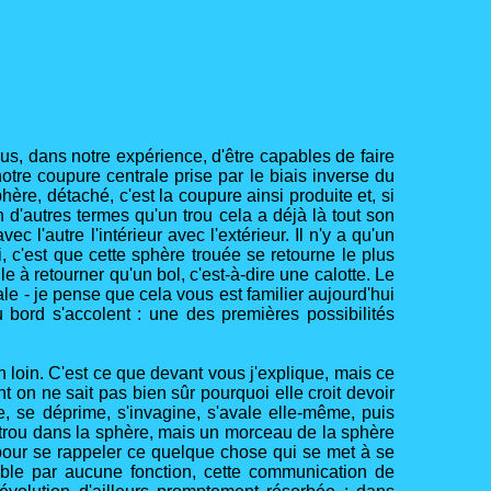
ous, dans notre expérience, d'être capables de faire
ci notre coupure centrale prise par le biais inverse du
ère, détaché, c'est la coupure ainsi produite et, si
en d'autres termes qu'un trou cela a déjà là tout son
 l'autre l'intérieur avec l'extérieur. Il n'y a qu'un
ci, c'est que cette sphère trouée se retourne le plus
le à retourner qu'un bol, c'est-à-dire une calotte. Le
ale - je pense que cela vous est familier aujourd'hui
u bord s'accolent : une des premières possibilités
 loin. C'est ce que devant vous j'explique, mais ce
nt on ne sait pas bien sûr pourquoi elle croit devoir
ie, se déprime, s'invagine, s'avale elle-même, puis
 trou dans la sphère, mais un morceau de la sphère
re pour se rappeler ce quelque chose qui se met à se
able par aucune fonction, cette communication de