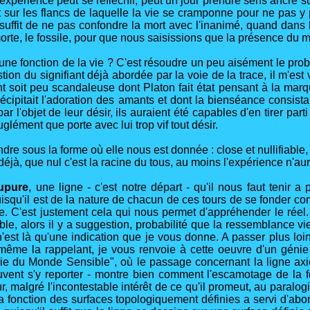
expérience peut se réfléchir, peut un jour prendre sens ancré sur 
t sur les flancs de laquelle la vie se cramponne pour ne pas y
'il suffit de ne pas confondre la mort avec l'inanimé, quand dans
rte, le fossile, pour que nous saisissions que la présence du mo
 une fonction de la vie ? C'est résoudre un peu aisément le prob
on du signifiant déjà abordée par la voie de la trace, il m'est
nt soit peu scandaleuse dont Platon fait état pensant à la marq
ipitait l'adoration des amants et dont la bienséance consistait à
 l'objet de leur désir, ils auraient été capables d'en tirer parti
glément que porte avec lui trop vif tout désir.
e sous la forme où elle nous est donnée : close et nullifiable, la
éjà, que nul c'est la racine du tous, au moins l'expérience n'aur
upure
, une ligne - c'est notre départ - qu'il nous faut tenir a
uisqu'il est de la nature de chacun de ces tours de se fonder co
 C'est justement cela qui nous permet d'appréhender le réel. 
emble, alors il y a suggestion, probabilité que la ressemblance 
'est là qu'une indication que je vous donne. A passer plus loin,
de même la rappelant, je vous renvoie à cette oeuvre d'un gé
e du Monde Sensible", où le passage concernant la ligne axio
vent s'y reporter - montre bien comment l'escamotage de la f
r, malgré l'incontestable intérêt de ce qu'il promeut, au para
 la fonction des surfaces topologiquement définies a servi d'ab