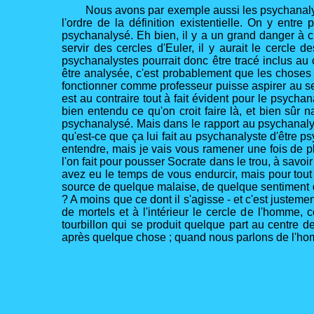
Nous avons par exemple aussi les psychanaly
l'ordre de la définition existentielle. On y entre
psychanalysé. Eh bien, il y a un grand danger à
servir des cercles d'Euler, il y aurait le cercl
psychanalystes pourrait donc être tracé inclus au
être analysée, c'est probablement que les choses 
fonctionner comme professeur puisse aspirer au sein
est au contraire tout à fait évident pour le psycha
bien entendu ce qu'on croit faire là, et bien sûr
psychanalysé. Mais dans le rapport au psychanalyste
qu'est-ce que ça lui fait au psychanalyste d'être 
entendre, mais je vais vous ramener une fois de pl
l'on fait pour pousser Socrate dans le trou, à savo
avez eu le temps de vous endurcir, mais pour tout
source de quelque malaise, de quelque sentiment de 
? A moins que ce dont il s'agisse - et c'est justeme
de mortels et à l'intérieur le cercle de l'homme, c
tourbillon qui se produit quelque part au centre 
après quelque chose ; quand nous parlons de l'homm