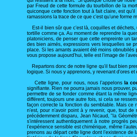
qui résistent à la mort. "Si quelque chose de notre 
par Freud de cette formule du tourbillon de la mor
quiconque cette fonction tout à fait claire, est qu
ramassions la trace de ce que c'est qu'une forme mo
Est-il bien sûr que c'est là, coquilles et déchets,
tortille comme ça. Au moment de reprendre la questi
platoniciens, de penser que cette empreinte un ta
des bien aimés, expressions vers lesquelles se préc
place. Si les amants avaient été moins obnubilés par
vous propose aujourd'hui, telle est l'image de l'aveu
Repartons donc de notre ligne qu'il faut bien prendr
logique. Si nous y apprenons, y revenant d'ores et d
Cette ligne, pour nous, nous l'appelons
la co
signifiante. Rien ne pourra jamais nous prouver, p
permettre de se fonder comme étant la même ligne.
différent, toujours une autre fois, si cela se ress
façon correcte la fonction du semblable. Mais ce n
n'est, pour n'avoir point à y revenir, que, tout 
précédemment disparu, Jean Nicaud, "la Géométri
s'intéressent authentiquement à notre progrès peu
l'expérience sensible est chimérique, même l'auteu
prenons au départ cette ligne dont l'existence de