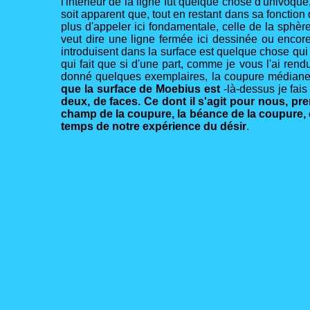
l'intérieur de la ligne fût quelque chose d'univoque,
soit apparent que, tout en restant dans sa fonctio
plus d'appeler ici fondamentale, celle de la sphère
veut dire une ligne fermée ici dessinée ou encore
introduisent dans la surface est quelque chose qui à
qui fait que si d'une part, comme je vous l'ai rend
donné quelques exemplaires, la coupure médiane p
que la surface de Moebius est
-là-dessus je fais
deux, de faces. Ce dont il s'agit pour nous, pre
champ de la coupure, la béance de la coupure, c
temps de notre expérience du désir
.