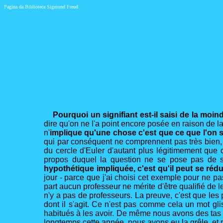
Pagina da Biblioteca Sigmund Freud
Pourquoi un signifiant est-il saisi de la moin
dire qu'on ne l'a point encore posée en raison de l
n'
implique qu'une chose c'est que ce que l'on sa
qui par conséquent ne comprennent pas très bien, j
du cercle d'Euler d'autant plus légitimement que ce
propos duquel la question ne se pose pas de s
hypothétique impliquée, c'est qu'il peut se réd
jour - parce que j'ai choisi cet exemple pour ne p
part aucun professeur ne mérite d'être qualifié de l
n'y a pas de professeurs. La preuve, c'est que les 
dont il s'agit. Ce n'est pas comme cela un mot gl
habitués à les avoir. De même nous avons des tas 
longtemps cette année, nous avons eu la grêle, et p