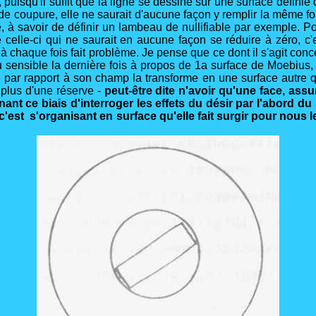
 puisqu'il suffit que la ligne se dessine sur une surface définie
n de coupure, elle ne saurait d'aucune façon y remplir la même 
, à savoir de définir un lambeau de nullifiable par exemple. Po
 celle-ci qui ne saurait en aucune façon se réduire à zéro, c'e
 chaque fois fait problème. Je pense que ce dont il s'agit concer
u sensible la dernière fois à propos de 1a surface de Moebius, c
ar rapport à son champ la transforme en une surface autre qu
 plus d'une réserve -
peut-être dite n'avoir qu'une face, assu
nant ce biais d'interroger les effets du désir par l'abord d
'est s'organisant en surface qu'elle fait surgir pour nous 