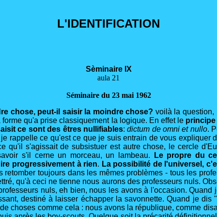
L'IDENTIFICATION
Sèminaire IX
aula 21
Séminaire du 23 mai 1962
dre chose, peut-il saisir la moindre chose?
voilà la question, 
a forme qu'a prise classiquement la logique. En effet le
principe
isit ce sont des êtres nullifiables
:
dictum de omni et nullo
. 
e rappelle ce qu'est ce que je suis entrain de vous expliquer de
 qu'il s'agissait de subsistuer est autre chose, le cercle d'Eu
avoir s'il cerne un morceau, un lambeau.
Le propre du ce
uire progressivement à rien
.
La possibilité de l'universel, c'e
as retomber toujours dans les mêmes problèmes - tous les profes
ettré, qu'à ceci ne tienne nous aurons des professeurs nuls. Obs
professeurs nuls, eh bien, nous les avons à l'occasion. Quand je
issant, destiné à laisser échapper la savonnette. Quand je di
de choses comme cela : nous avons la république, comme disait 
uis après les boy-scouts. Quelque soit la précarité définitionne