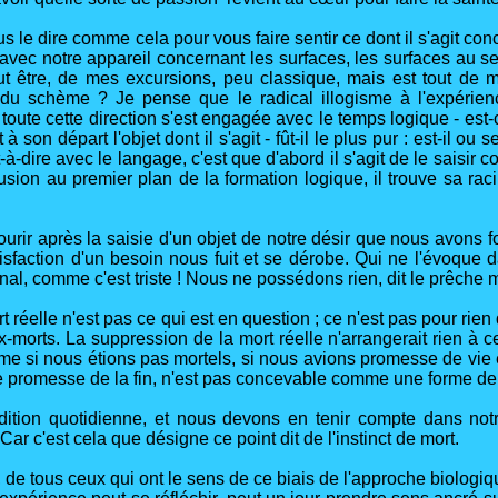
us le dire comme cela pour vous faire sentir ce dont il s'agit c
 avec notre appareil concernant les surfaces, les surfaces au 
eut être, de mes excursions, peu classique, mais est tout de
e du schème ? Je pense que le radical illogisme à l'expérienc
 toute cette direction s'est engagée avec le temps logique - es
 son départ l'objet dont il s'agit - fût-il le plus pur : est-il ou se
t-à-dire avec le langage, c'est que d'abord il s'agit de le saisir c
nclusion au premier plan de la formation logique, il trouve sa 
rir après la saisie d'un objet de notre désir que nous avons fo
tisfaction d'un besoin nous fuit et se dérobe. Qui ne l'évoque
rdinal, comme c'est triste ! Nous ne possédons rien, dit le prêche m
réelle n'est pas ce qui est en question ; ce n'est pas pour rie
-morts. La suppression de la mort réelle n'arrangerait rien à ce
 même si nous étions pas mortels, si nous avions promesse de vie é
oute promesse de la fin, n'est pas concevable comme une forme d
tion quotidienne, et nous devons en tenir compte dans notre 
ar c'est cela que désigne ce point dit de l'instinct de mort.
de tous ceux qui ont le sens de ce biais de l'approche biologique,