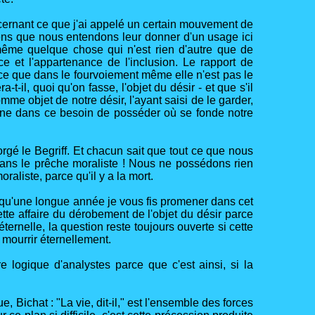
oncernant ce que j'ai appelé un certain mouvement de
sens que nous entendons leur donner d'un usage ici
 même quelque chose qui n'est rien d'autre que de
e et l'appartenance de l'inclusion. Le rapport de
t-ce que dans le fourvoiement même elle n'est pas le
ra-t-il, quoi qu'on fasse, l'objet du désir - et que s'il
omme objet de notre désir, l'ayant saisi de le garder,
racine dans ce besoin de posséder où se fonde notre
rgé le Begriff. Et chacun sait que tout ce que nous
 dans le prêche moraliste ! Nous ne possédons rien
oraliste, parce qu'il y a la mort.
n qu'une longue année je vous fis promener dans cet
tte affaire du dérobement de l'objet du désir parce
ternelle, la question reste toujours ouverte si cette
e mourrir éternellement.
logique d'analystes parce que c'est ainsi, si la
 Bichat : "La vie, dit-il," est l'ensemble des forces