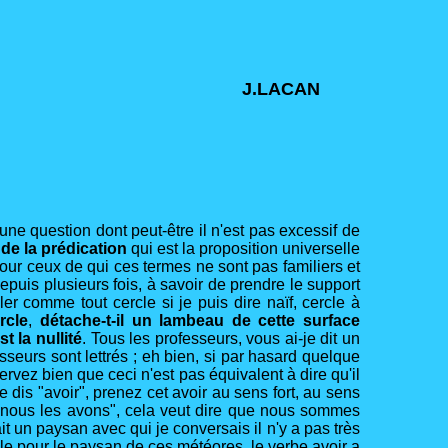
J.LACAN
une question dont peut-être il n'est pas excessif de
 de la prédication
qui est la proposition universelle
Pour ceux de qui ces termes ne sont pas familiers et
puis plusieurs fois, à savoir de prendre le support
ler comme tout cercle si je puis dire naïf, cercle à
rcle
,
détache-t-il un lambeau de cette surface
st la nullité
. Tous les professeurs, vous ai-je dit un
seurs sont lettrés ; eh bien, si par hasard quelque
ervez bien que ceci n'est pas équivalent à dire qu'il
 dis "avoir", prenez cet avoir au sens fort, au sens
s "nous les avons", cela veut dire que nous sommes
un paysan avec qui je conversais il n'y a pas très
lle pour le paysan de ces météores, le verbe avoir a