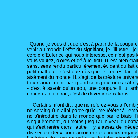
Quand je vous dit que c'est à partir de la coupure 
venir au monde l'effet du signifiant, je l'illustre - 
cercle d'Euler ce qui nous intéresse, ce n'est pas 
vous voulez, d'ores et déjà le trou. I1 est bien cla
sens, sens rendu particulièrement évident du fait de
petit malheur : c'est que dès que le trou est fait, 
aisément du monde. I1 s'agit de la créature universel
trou n'aurait donc pas grand sens pour nous, s'il n'
- c'est à savoir qu'un trou, une coupure il lui a
concernant un trou, c'est de devenir deux trous.
Certains m'ont dit : que ne référez-vous à l'embry
ne serait qu'un alibi parce qu'ici me référer à l'em
ne s'introduire dans le monde que par le biais, l'
singulièrement , du moins jusqu'au niveau du batr
qui s'est rentré dans l'autre. Il y a assez de méde
diviser en deux pour amorcer ce curieux organe 