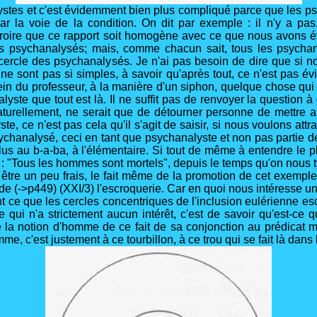
stes et c'est évidemment bien plus compliqué parce que les p
 par la voie de la condition. On dit par exemple : il n'y a pa
 croire que ce rapport soit homogène avec ce que nous avon
e des psychanalysés; mais, comme chacun sait, tous les psycha
 cercle des psychanalysés. Je n'ai pas besoin de dire que si n
ne sont pas si simples, à savoir qu'après tout, ce n'est pas é
 du professeur, à la manière d'un siphon, quelque chose qui le v
nalyste que tout est là. Il ne suffit pas de renvoyer la question
 naturellement, ne serait que de détourner personne de mettre a
, ce n'est pas cela qu'il s'agit de saisir, si nous voulons att
psychanalysé, ceci en tant que psychanalyste et non pas partie d
us au b-a-ba, à l'élémentaire. Si tout de même à entendre le p
ir : "Tous les hommes sont mortels", depuis le temps qu'on nous
 être un peu frais, le fait même de la promotion de cet exemple
(->p449) (XXI/3) l'escroquerie. Car en quoi nous intéresse une te
nt ce que les cercles concentriques de l'inclusion eulérienne esc
e qui n'a strictement aucun intérêt, c'est de savoir qu'est-ce qu
de la notion d'homme de ce fait de sa conjonction au prédicat m
e, c'est justement à ce tourbillon, à ce trou qui se fait là dan