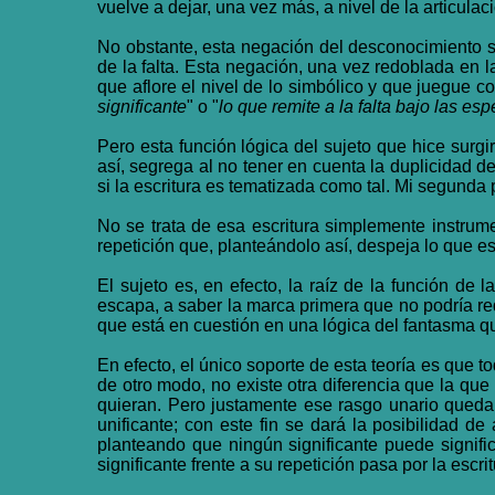
vuelve a dejar, una vez más, a nivel de la articul
No obstante, esta negación del desconocimiento se
de la falta. Esta negación, una vez redoblada en 
que aflore el nivel de lo simbólico y que juegue com
significante
" o "
lo que remite a la falta bajo las esp
Pero esta función lógica del sujeto que hice surgi
así, segrega al no tener en cuenta la duplicidad de
si la escritura es tematizada como tal. Mi segunda p
No se trata de esa escritura simplemente instrumen
repetición que, planteándolo así, despeja lo que es
El sujeto es, en efecto, la raíz de la función de 
escapa, a saber la marca primera que no podría red
que está en cuestión en una lógica del fantasma qu
En efecto, el único soporte de esta teoría es que 
de otro modo, no existe otra diferencia que la que
quieran. Pero justamente ese rasgo unario queda 
unificante; con este fin se dará la posibilidad de
planteando que ningún significante puede signif
significante frente a su repetición pasa por la escrit