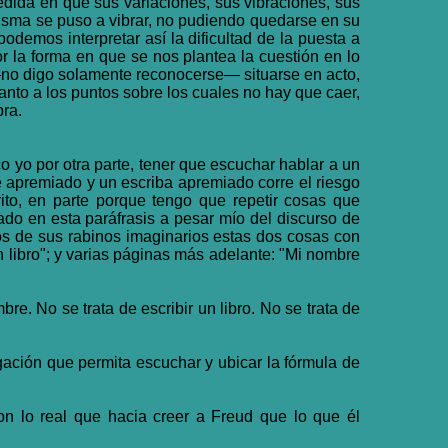
dida en que sus variaciones, sus vibraciones, sus
misma se puso a vibrar, no pudiendo quedarse en su
demos interpretar así la dificultad de la puesta a
r la forma en que se nos plantea la cuestión en lo
e —no digo solamente reconocerse— situarse en acto,
anto a los puntos sobre los cuales no hay que caer,
bra.
yo por otra parte, tener que escuchar hablar a un
e apremiado y un escriba apremiado corre el riesgo
ito, en parte porque tengo que repetir cosas que
ado en esta paráfrasis a pesar mío del discurso de
os de sus rabinos imaginarios estas dos cosas con
 libro"; y varias páginas más adelante: "Mi nombre
re. No se trata de escribir un libro. No se trata de
gación que permita escuchar y ubicar la fórmula de
on lo real que hacia creer a Freud que lo que él