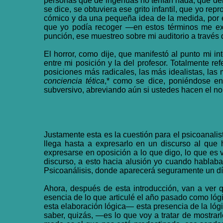
personas que de ingenuas no tenían nada; que del 
se dice, se obtuviera ese grito infantil, que yo r
cómico y da una pequeña idea de la medida, por ej
que yo podía recoger —en estos términos me exp
punción, ese muestreo sobre mi auditorio a través
El horror, como dije, que manifestó al punto mi i
entre mi posición y la del profesor. Totalmente re
posiciones más radicales, las más idealistas, las
conciencia tética
,* como se dice, poniéndose e
subversivo, abreviando aún si ustedes hacen el no
Justamente esta es la cuestión para el psicoanalis
llega hasta a expresarlo en un discurso al que 
expresarse en oposición a lo que digo, lo que es 
discurso, a esto hacia alusión yo cuando hablaba
Psicoanálisis, donde aparecerá seguramente un dí
Ahora, después de esta introducción, van a ver q
esencia de lo que articulé el año pasado como lóg
esta elaboración lógica— esta presencia de la ló
saber, quizás, —es lo que voy a tratar de mostrar