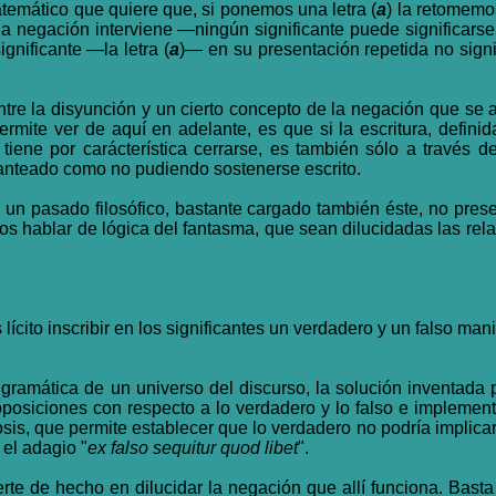
atemático que quiere que, si ponemos una letra (
a
) la retomemo
a negación interviene —ningún significante puede significarse
nificante —la letra (
a
)— en su presentación repetida no sign
tre la disyunción y un cierto concepto de la negación que se 
ermite ver de aquí en adelante, es que si la escritura, defi
tiene por carácterística cerrarse, es también sólo a través 
lanteado como no pudiendo sostenerse escrito.
 un pasado filosófico, bastante cargado también éste, no pres
mos hablar de lógica del fantasma, que sean dilucidadas las re
 lícito inscribir en los significantes un verdadero y un falso ma
la gramática de un universo del discurso, la solución inventada
osiciones con respecto a lo verdadero y lo falso e implementa
sis, que permite establecer que lo verdadero no podría implicar
 el adagio "
ex falso sequitur quod libet
".
te de hecho en dilucidar la negación que allí funciona. Basta 