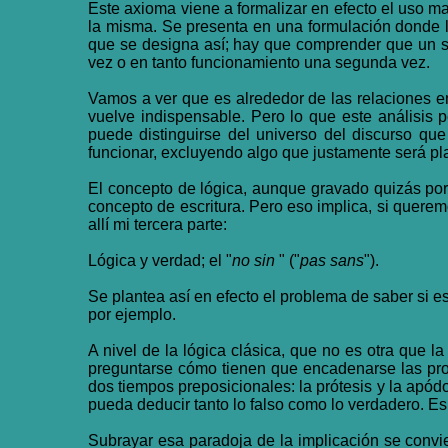
Este axioma viene a formalizar en efecto el uso m
la misma. Se presenta en una formulación donde l
que se designa así; hay que comprender que un sig
vez o en tanto funcionamiento una segunda vez.
Vamos a ver que es alrededor de las relaciones en
vuelve indispensable. Pero lo que este análisis p
puede distinguirse del universo del discurso que 
funcionar, excluyendo algo que justamente será p
El concepto de lógica, aunque gravado quizás por
concepto de escritura. Pero eso implica, si quere
allí mi tercera parte:
Lógica y verdad; el "
no sin
" ("
pas sans
").
Se plantea así en efecto el problema de saber si es
por ejemplo.
A nivel de la lógica clásica, que no es otra que 
preguntarse cómo tienen que encadenarse las prop
dos tiempos preposicionales: la prótesis y la apódo
pueda deducir tanto lo falso como lo verdadero. Es
Subrayar esa paradoja de la implicación se convier