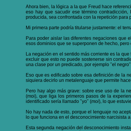
Ahora bien, la lógica a la que Freud hace referen
eso hay que sacudir ese término contradicción,
producida, sea confrontada con la repetición para 
Mi primera parte podría titularse justamente: el te
Para poder aislar las diferentes negaciones que e
esos dominios que se superponen de hecho, pero que 
La negación en el sentido más corriente es la que f
excluir que esto no puede sostenerse sin contradic
una clase por un predicado, por ejemplo "el negro" 
Eso que es edificado sobre esa definición de la 
siquiera decirlo un metalenguaje que permite hace
Pero hay algo más grave: sobre ese uso de la ne
(moi), que liga los primeros pasos de la experie
identificado sería llamado "yo" (
moi
), lo que estuv
No hay nada de esto, porque el lenguaje no acep
lo que funciona en el desconocimiento narcisista a p
Esta segunda negación del desconocimiento instaur