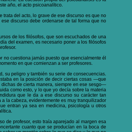
te año, el acto psicoanalítico.
trata del acto, lo grave de ese discurso es que no
r, ese discurso debe ordenarse de tal forma que no
scursos de los filósofos, que son escuchados de una
día del examen, es necesario poner a los filósofos
rofesor.
sor no cuestiona jamás puesto que esencialmente él
l momento en que comienzan a ser profesores.
ad, su peligro y también su serie de consecuencias.
staba en la posición de decir ciertas cosas —que
o dichas de cierta manera, siempre en ese sesgo—
uida como esto, y lo que yo decía sobre la materia
endidura que le da a ese discurso su carácter tan
va a la cabeza, evidentemente es muy tranquilizador
ue entran ya sea en medicina, psicología u otros
ítica.
o de profesor, esto traía aparejado al margen esa
ncertante cuanto que se producían en la boca de