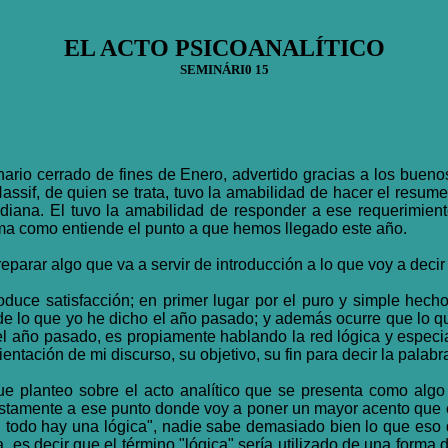
EL ACTO PSICOANALÍTICO
SEMINÁRI0 15
nario cerrado de fines de Enero, advertido gracias a los buenos
assif, de quien se trata, tuvo la amabilidad de hacer el resum
iana. El tuvo la amabilidad de responder a ese requerimiento
orma como entiende el punto a que hemos llegado este año.
parar algo que va a servir de introducción a lo que voy a decir
uce satisfacción; en primer lugar por el puro y simple hech
e lo que yo he dicho el año pasado; y además ocurre que lo que
 el año pasado, es propiamente hablando la red lógica y especia
entación de mi discurso, su objetivo, su fin para decir la palabr
ue planteo sobre el acto analítico que se presenta como alg
justamente a ese punto donde voy a poner un mayor acento que 
do hay una lógica", nadie sabe demasiado bien lo que eso qui
, es decir que el término "lógica" sería utilizado de una forma