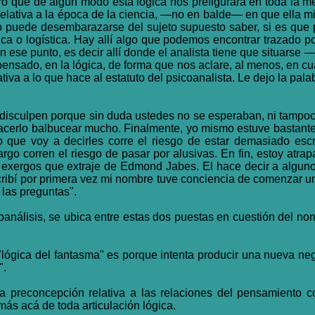
o que de algún modo esta lógica nos prefigurará en toda la me
relativa a la época de la ciencia, —no en balde— en que ella 
no puede desembarazarse del sujeto supuesto saber, si es que po
ca o logística. Hay allí algo que podemos encontrar trazado po
 en ese punto, es decir allí donde el analista tiene que situars
 pensado, en la lógica, de forma que nos aclare, al menos, en cu
tiva a lo que hace al estatuto del psicoanalista. Le dejo la pala
culpen porque sin duda ustedes no se esperaban, ni tampoco 
hacerlo balbucear mucho. Finalmente, yo mismo estuve bastant
 que voy a decirles corre el riesgo de estar demasiado escr
 corren el riesgo de pasar por alusivas. En fin, estoy atrap
 exergos que extraje de Edmond Jabes. El hace decir a algun
ribí por primera vez mi nombre tuve conciencia de comenzar un
 las preguntas".
análisis, se ubica entre estas dos puestas en cuestión del nomb
 "lógica del fantasma" es porque intenta producir una nueva ne
".
na preconcepción relativa a las relaciones del pensamiento c
ás acá de toda articulación lógica.