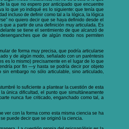
 de la que no espero por anticipado que encuentre
a lo que yo indiqué es lo siguiente: que tenía que
d incluso de definir como tal a la lógica, la lógica
irse" no quiero decir que se haya definido desde el
 que a partir de una definición muy articulada. Es
adelante se tiene el sentimiento de que alcanzó de
so desenganches que de algún modo nos permiten
mular de forma muy precisa, que podría articularse
dado y de algún modo, señalado con un paréntesis
es es lo mismo) precisamente en el lugar de lo que
endría por fin —y hasta se podría decir por objeto
sin embargo no sólo articulable, sino articulado,
tumbré lo suficiente a plantear la cuestión de esta
 la única dificultad, el punto que simultáneamente
parte nunca fue criticado, enganchado como tal, a
que ver con la forma como esta misma ciencia se ha
 se puede decir que se originó la ciencia.
 manera. La cuestión propia del psicoanálisis es la