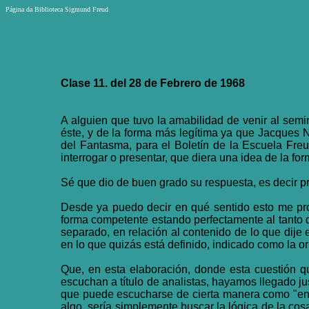
Página da Biblioteca Sigmund Freud
Clase 11. del 28 de Febrero de 1968
A alguien que tuvo la amabilidad de venir al semi
éste, y de la forma más legítima ya que Jacques N
del Fantasma, para el Boletín de la Escuela Freud
interrogar o presentar, que diera una idea de la f
Sé que dio de buen grado su respuesta, es decir pre
Desde ya puedo decir en qué sentido esto me prod
forma competente estando perfectamente al tanto d
separado, en relación al contenido de lo que dije
en lo que quizás está definido, indicado como la ori
Que, en esta elaboración, donde esta cuestión q
escuchan a título de analistas, hayamos llegado 
que puede escucharse de cierta manera como "en to
algo, sería simplemente buscar la lógica de la cosa