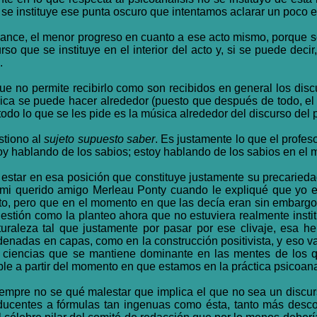
se instituye ese punta oscuro que intentamos aclarar un poco es
vance, el menor progreso en cuanto a ese acto mismo, porque se 
so que se instituye en el interior del acto y, si se puede deci
.
 que no permite recibirlo como son recibidos en general los di
ica se puede hacer alrededor (puesto que después de todo, el 
todo lo que se les pide es la música alrededor del discurso del p
stiono al
sujeto supuesto saber
. Es justamente lo que el profe
stoy hablando de los sabios; estoy hablando de los sabios en e
e estar en esa posición que constituye justamente su precaried
mi querido amigo Merleau Ponty cuando le expliqué que yo e
sto, pero que en el momento en que las decía eran sin embarg
estión como la planteo ahora que no estuviera realmente instit
turaleza tal que justamente por pasar por ese clivaje, esa h
rdenadas en capas, como en la construcción positivista, y eso 
as ciencias que se mantiene dominante en las mentes de los q
e a partir del momento en que estamos en la práctica psicoanal
empre no se qué malestar que implica el que no sea un discurs
ducentes a fórmulas tan ingenuas como ésta, tanto más desco