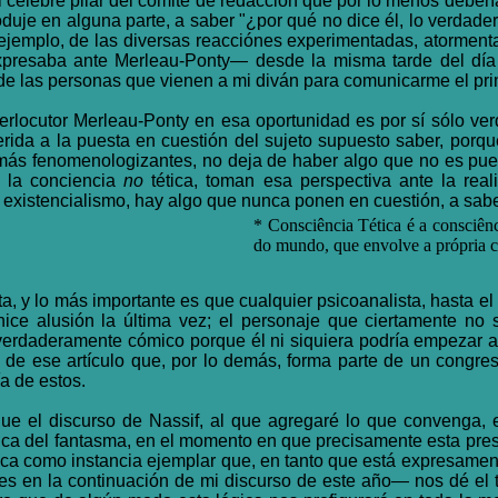
célebre pilar del comité de redacción que por lo menos deberí
eproduje en alguna parte, a saber "¿por qué no dice él, lo verda
emplo, de las diversas reacciónes experimentadas, atormentada
resaba ante Merleau-Ponty— desde la misma tarde del día q
 de las personas que vienen a mi diván para comunicarme el pri
nterlocutor Merleau-Ponty en esa oportunidad es por sí sólo ver
ferida a la puesta en cuestión del sujeto supuesto saber, porq
 más fenomenologizantes, no deja de haber algo que no es pue
n la conciencia
no
tética, toman esa perspectiva ante la real
 existencialismo, hay algo que nunca ponen en cuestión, a sabe
* Consciência Tética é a consciên
do mundo, que envolve a própria c
ta, y lo más importante es que cualquier psicoanalista, hasta el
hice alusión la última vez; el personaje que ciertamente no
verdaderamente cómico porque él ni siquiera podría empezar a 
 de ese artículo que, por lo demás, forma parte de un congre
a de estos.
ue el discurso de Nassif, al que agregaré lo que convenga, es
ica del fantasma, en el momento en que precisamente esta pre
gica como instancia ejemplar que, en tanto que está expresam
les en la continuación de mi discurso de este año— nos dé el