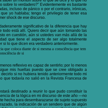
a saber un montón sobre lo que se dice y lo que no
dero sobre lo verdadero?" Evidentemente es bastante
s, incluso de pánico o por el contrario, irónicas,
ue yo hablaba; tengo el privilegio de tener esa
mer shock de ese discurso.
daderamente significativo de la diferencia que hay
ue todo está allí. Quiero decir que aún tomando las
sto en cuestión, aún si ustedes van más allá de la
idad que tiene el aspecto de ser algo totalmente
r si lo que dicen era verdadero anteriormente.
cia que coloca diante de si mesma a consciência que tem
onsciência de si
 menos reflexivo es capaz de sentirlo; por lo menos
 sigue mis huellas puesto que se cree obligado a
decirlo si no hubiera tenido anteriormente todo mi
so que todavía no salió en la Revista Francesa de
tará destinado a reunir lo que pudo constituir la
sencia de la lógica en mi discurso de este año —no
ente hecha para desembarazarse de sujeto supuesto
 trazado, la indicación de un sendero que de algún