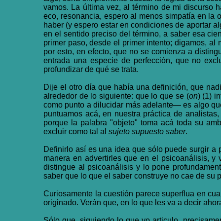
vamos. La última vez, al término de mi discurso 
eco, resonancia, espero al menos simpatía en la o
haber (y espero estar en condiciones de aportar alg
en el sentido preciso del término, a saber esa cie
primer paso, desde el primer intento; digamos, al
por esto, en efecto, que no se comienza a disting
entrada una especie de perfección, que no exc
profundizar de qué se trata.
Dije el otro día que había una definición, que na
alrededor de lo siguiente: que lo que se (
on
) (1) 
como punto a dilucidar más adelante— es algo que 
puntuamos acá, en nuestra práctica de analistas
porque la palabra "objeto" toma acá toda su ambi
excluir como tal al
sujeto supuesto saber
.
Definirlo así es una idea que sólo puede surgir a 
manera en advertirles que en el psicoanálisis, y 
distingue al psicoanálisis y lo pone profundamen
saber que lo que el saber construye no cae de su p
Curiosamente la cuestión parece superflua en cual
originado. Verán que, en lo que les va a decir ahor
Sólo que, siguiendo lo que yo articulo, precisamen