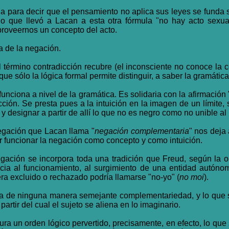
cia para decir que el pensamiento no aplica sus leyes se funda
 lo que llevó a Lacan a esta otra fórmula "no hay acto sexu
proveernos un concepto del acto.
ma de la negación.
l término contradicción recubre (el inconsciente no conoce la c
sólo la lógica formal permite distinguir, a saber la gramática 
unciona a nivel de la gramática. Es solidaria con la afirmación
ción. Se presta pues a la intuición en la imagen de un límite, 
y designar a partir de allí lo que no es negro como no unible al
negación que Lacan llama "
negación complementaria
" nos deja
r funcionar la negación como concepto y como intuición.
gación se incorpora toda una tradición que Freud, según la o
ncia al funcionamiento, al surgimiento de una entidad autónom
iera excluido o rechazado podría llamarse "no-yo" (
no moi
).
ta de ninguna manera semejante complementariedad, y lo que 
artir del cual el sujeto se aliena en lo imaginario.
a un orden lógico pervertido, precisamente, en efecto, lo que