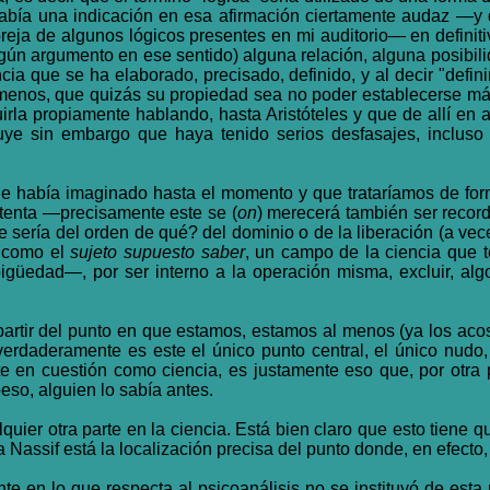
había una indicación en esa afirmación ciertamente audaz —y
reja de algunos lógicos presentes en mi auditorio— en definitiv
ún argumento en ese sentido) alguna relación, alguna posibilida
ncia que se ha elaborado, precisado, definido, y al decir "defin
 menos, que quizás su propiedad sea no poder establecerse más
uirla propiamente hablando, hasta Aristóteles y que de allí en 
luye sin embargo que haya tenido serios desfasajes, inclu
die había imaginado hasta el momento y que trataríamos de for
intenta —precisamente este se (
on
) merecerá también ser recor
sería del orden de qué? del dominio o de la liberación (a vec
, como el
sujeto supuesto saber
, un campo de la ciencia que t
güedad—, por ser interno a la operación misma, excluir, algo 
partir del punto en que estamos, estamos al menos (ya los acos
verdaderamente es este el único punto central, el único nudo,
te en cuestión como ciencia, es justamente eso que, por otra 
eso, alguien lo sabía antes.
quier otra parte en la ciencia. Está bien claro que esto tiene 
a Nassif está la localización precisa del punto donde, en efecto,
te en lo que respecta al psicoanálisis no se instituyó de esta