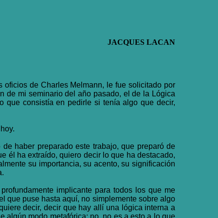
JACQUES LACAN
 oficios de Charles Melmann, le fue solicitado por
en de mi seminario del año pasado, el de la Lógica
 que consistía en pedirle si tenía algo que decir,
 hoy.
o de haber preparado este trabajo, que preparó de
 él ha extraído, quiero decir lo que ha destacado,
lmente su importancia, su acento, su significación
a.
o profundamente implicante para todos los que me
el que puse hasta aquí, no simplemente sobre algo
ere decir, decir que hay allí una lógica interna a
 de algún modo metafórica; no, no es a esto a lo que