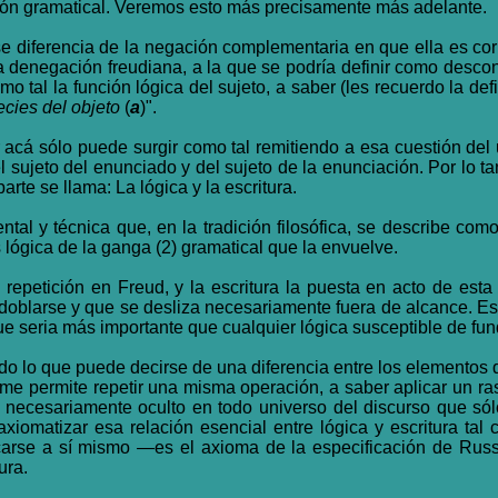
ación gramatical. Veremos esto más precisamente más adelante.
 diferencia de la negación complementaria en que ella es corre
la denegación freudiana, a la que se podría definir como desco
o tal la función lógica del sujeto, a saber (les recuerdo la defi
ecies del objeto
(
a
)".
r acá sólo puede surgir como tal remitiendo a esa cuestión del 
l sujeto del enunciado y del sujeto de la enunciación. Por lo ta
arte se llama: La lógica y la escritura.
tal y técnica que, en la tradición filosófica, se describe como
 lógica de la ganga (2) gramatical que la envuelve.
la repetición en Freud, y la escritura la puesta en acto de est
oblarse y que se desliza necesariamente fuera de alcance. Ese 
e seria más importante que cualquier lógica susceptible de fun
todo lo que puede decirse de una diferencia entre los elementos 
 me permite repetir una misma operación, a saber aplicar un ra
necesariamente oculto en todo universo del discurso que sól
 axiomatizar esa relación esencial entre lógica y escritura tal 
icarse a sí mismo —es el axioma de la especificación de Russ
ura.