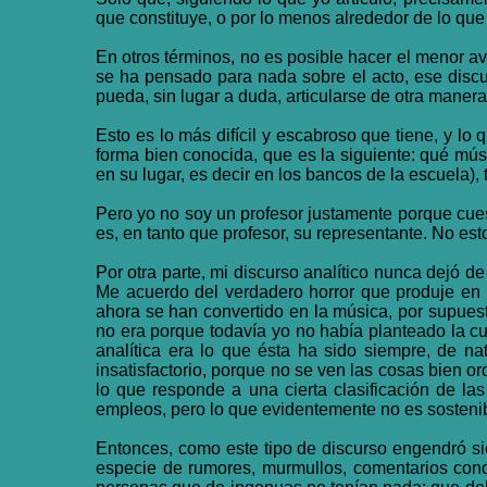
que constituye, o por lo menos alrededor de lo que 
En otros términos, no es posible hacer el menor a
se ha pensado para nada sobre el acto, ese discur
pueda, sin lugar a duda, articularse de otra manera
Esto es lo más difícil y escabroso que tiene, y lo
forma bien conocida, que es la siguiente: qué mús
en su lugar, es decir en los bancos de la escuela), 
Pero yo no soy un profesor justamente porque cue
es, en tanto que profesor, su representante. No e
Por otra parte, mi discurso analítico nunca dejó d
Me acuerdo del verdadero horror que produje en 
ahora se han convertido en la música, por supue
no era porque todavía yo no había planteado la cu
analítica era lo que ésta ha sido siempre, de na
insatisfactorio, porque no se ven las cosas bien o
lo que responde a una cierta clasificación de l
empleos, pero lo que evidentemente no es sostenibl
Entonces, como este tipo de discurso engendró si
especie de rumores, murmullos, comentarios con