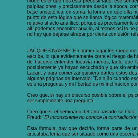
modo es el que nos está predestinado, ese sender
palpitaciones, y precisamente desde la época, cor
base aristotélica; en suma, la forma en que ella 
punto de esta lógica que se llama lógica matemáti
relativo al acto analítico, porque es precisamente
allí podemos encontrar auxilio, al menos así lo he
no hay que dejarse atrapar por cierta confusión rela
JACQUES NASSIF: En primer lugar les ruego me dis
escriba, lo que evidentemente corre el riesgo de 
de hacerse entender todavía menos, tanto que lo
posiblemente ya hayan escuchado y que sin embargo
Lacan, y para comenzar quisiera darles estos dos
algunas páginas de intervalo: "De niño cuando esc
es una pregunta, y mi libertad es mi inclinación por
Creo que, si hay un discurso posible sobre el psico
ser simplemente una pregunta.
Creo que si el seminario del año pasado se titula
Freud: "
El inconsciente no conoce la contradicción
Esta fórmula, hay que decirlo, forma parte de u
articulaba tenía que ser situado como una escena m