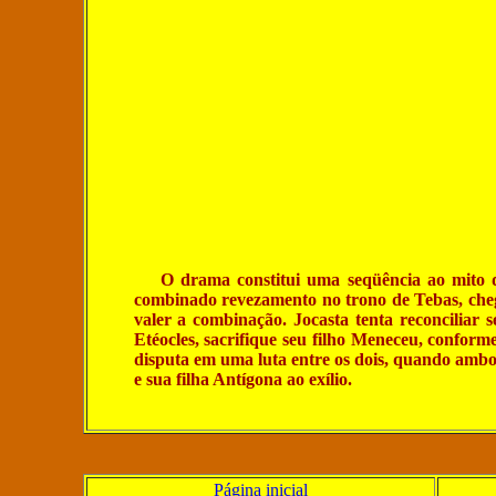
O drama constitui uma seqüência ao mito de É
combinado revezamento no trono de Tebas, cheg
valer a combinação. Jocasta tenta reconciliar 
Etéocles, sacrifique seu filho Meneceu, conforme
disputa em uma luta entre os dois, quando ambo
e sua filha Antígona ao exílio.
Página inicial