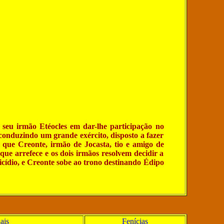
seu irmão Etéocles em dar-lhe participação no
onduzindo um grande exército, disposto a fazer
s que Creonte, irmão de Jocasta, tio e amigo de
aque arrefece e os dois irmãos resolvem decidir a
cídio, e Creonte sobe ao trono destinando Édipo
ais
Fenícias