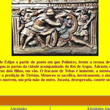
dipo a partir do ponto em que Polinices, frente a recusa de 
ou às portas da cidade acompanhado do Rei de Argos, Ádrasto, c
seus dois filhos, em vão. O fracasso de Tebas é iminente, a meno
 a predição de Tirésias. Meneceu se sacrifica, heroicamente, o at
s morrem, um pela mão do outro. Jocasta, desesperada, comete sui
Atividades
Atividades Atu