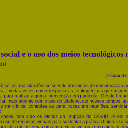
ocial e o uso dos meios tecnológicos 
a
1
[1]
p/ Luisa Ber
álise, os analistas têm se servido dos meios de comunicação a
nica, muitas vezes como resposta às contingências que imped
as, para realizar alguma intervenção em particular. Desde Freud
tolar, mais adiante com o uso do telefone, até nossos tempos, q
is na clínica, controles ou para trocas em reuniões, seminár
o.
sos, tem sido os efeitos da irrupção do COVID-19 em 
uso de recursos virtuais para sustentar a prática clínica. O dis
r estes meios, seja como uso exclusivo, ou como meio alterna