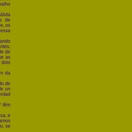
balho
álida
is de
ve, os
 essa
tando
ntes,
de de
ar as
 dois
am da
o de
de un
erdad
têm
2
sa, e
íamos
o, se