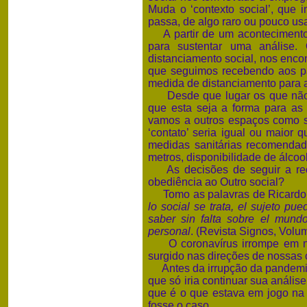
Muda o ‘contexto social’, que i
passa, de algo raro ou pouco u
A partir de um acontecimento n
para sustentar uma análise.
distanciamento social, nos enc
que seguimos recebendo aos pa
medida de distanciamento para a
Desde que lugar os que não n
que esta seja a forma para as 
vamos a outros espaços como s
‘contato’ seria igual ou maior
medidas sanitárias recomendada
metros, disponibilidade de álcool
As decisões de seguir a reco
obediência ao Outro social?
Tomo as palavras de Ricardo L
lo social se trata, el sujeto p
saber sin falta sobre el mund
personal
. (Revista Signos, Vol
O coronavírus irrompe em nos
surgido nas direções de nossas 
Antes da irrupção da pandemia,
que só iria continuar sua análi
que é o que estava em jogo na
fosse o caso.