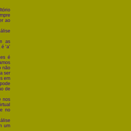
tório
empre
er ao
álise
m as
é ‘a’
zes é
íamos
o não
a ser
os em
 pode
ão de
e nos
rtual
ue no
álise
em um