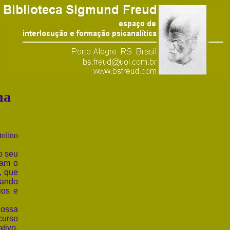
na
tolino
o seu
iam o
, que
uando
ios e
nossa
curso
tivo.