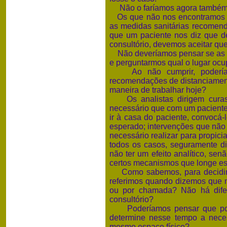
Não o faríamos agora també
Os que não nos encontramos n
as medidas sanitárias recomend
que um paciente nos diz que de
consultório, devemos aceitar q
Não deveríamos pensar se as r
e perguntarmos qual o lugar o
Ao não cumprir, poderíamo
recomendações de distanciament
maneira de trabalhar hoje?
Os analistas dirigem curas 
necessário que com um pacient
ir à casa do paciente, convocá
esperado; intervenções que não 
necessário realizar para propic
todos os casos, seguramente d
não ter um efeito analítico, se
certos mecanismos que longe est
Como sabemos, para decidir d
referimos quando dizemos que não
ou por chamada? Não há dife
consultório?
Poderíamos pensar que pode 
determine nesse tempo a nece
mesmo espaço físico?