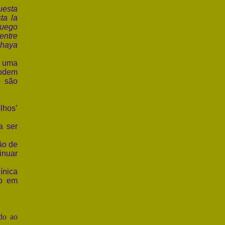
uesta
ta la
luego
entre
 haya
e uma
podem
o são
lhos’
a ser
ão de
inuar
ínica
io em
do ao