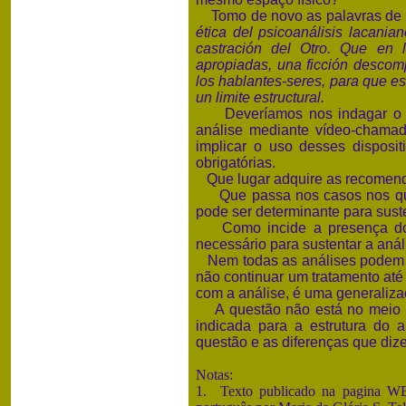
Tomo de novo as palavras de R
ética del psicoanálisis lacania
castración del Otro. Que en l
apropiadas, una ficción descomp
los hablantes-seres, para que e
un limite estructural.
Deveríamos nos indagar o qu
análise mediante vídeo-chamad
implicar o uso desses disposi
obrigatórias.
Que lugar adquire as recomendaç
Que passa nos casos nos que a
pode ser determinante para suste
Como incide a presença do c
necessário para sustentar a anál
Nem todas as análises podem s
não continuar um tratamento até 
com a análise, é uma generaliza
A questão não está no meio que
indicada para a estrutura do 
questão e as diferenças que dize
Notas:
1. Texto publicado na pagina WE