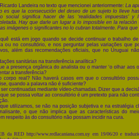
icardo Landeira no texto que mencionei anteriormente:
La ap
no es que la consecución del deseo de un sujeto lo lleve has
o social significa hacer de las ‘realidades impuestas’ y 
letada. Hay que darle un lugar a lo imposible en la relación 
sas imágenes o significantes no lo cubran totalmente. Para que
ê está em jogo quando se decide continuar o trabalho d
a ou no consultório, e nos perguntar pelas variações que 
tivos, além das recomendações oficiais, que no Uruguai nã
ões sanitárias na transferência analítica?
 presença orgânica do analista ou o manter ‘o olhar aos o
ntar a transferência?
orpo real? Não haverá casos em que o consultório poss
ise, quando a palavra não é suficiente?
er continuadas mediante vídeo-chamadas. Dizer que a decis
que se possa voltar ao consultório é um pretexto para não cont
ção.
 utilizamos, se não na posição subjetiva e na estratégia cl
analisante, o que não implica que as características do me
m respeito às do consultório não possam incidir na cura.
B da RED http://www.redlacaniana.com.uy em 19/06/20 e traduzi