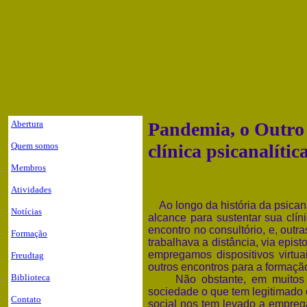
Abertura
Pandemia, o Outro s
Quem somos
clínica psicanalític
Membros
Atividades
Ao longo da história da psican
Notícias
alcance para sustentar sua clí
encontro no consultório, e, outr
Formação
trabalhava a distância, via epis
empregamos dispositivos virtua
Freudtag
outros encontros para a formaçã
Biblioteca
Não obstante, em muitos ca
sociedade o que tem legitimado o 
Contato
social nos tem levado a emprega