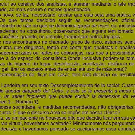
nclui ao coletivo dos analistas, e atender mediante o tele tra
sado, ao mais comum e menos questionado.
ovo, se faz ‘necessário’ aceitar que esta seja uma prática v
 Os que temos decidido seguir as recomendações oficia
ontrando ou não no que se denomina
grupo de risco
, ou, inclusi
cientes no consultório, observamos que alguns têm tomado
 análise, quando, no entanto, freqüentam outros lugares.
os encontramos no chamado grupo de risco, estamos acei
curas que dirigimos, tendo em conta que analistas e analisa
upermercados ou redes de cobranças, nas que a possibilida
 que a do espaço do consultório (onde inclusive podem-se tom
s de higiene do lugar, desinfecção, ventilação, distância de
 gel, tirar os sapatos antes de entrar, até uso de máscaras)?
mendação de ‘ficar em casa’, tem sido decisão ou result
andeira em seu texto Descompletamiento de lo social:
Cuand
uede quedar atrapado del Outro, y éste se le presenta a modo 
o, un saber impuesto que puede excluir la dimensión de v
umen 1 – Número 1)
sa sociedade, e medidas recomendadas, não obrigatórias,
curas. É que o discurso Amo se impôs em nossa clínica?
 se um paciente no houvesse dito que decidiu ficar em sua ca
se via virtual, haveríamos aceitado? Minimamente nós perguntar
 decisão e haveríamos pensado se aceitaríamos essa condiçã