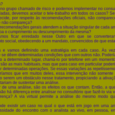
m?
o grupo chamado de risco e podemos implementar no consul
adas, devemos aceitar o tele-trabalho em todos os casos? S
cide, por respeito às recomendações oficiais, não comparec
ue não compareça?
ecomendações gerais atendem a situação singular de cada an
cupa o cumprimento ou descumprimento da mesma?
s ficar enredado nesse Outro em que se convertera
o social, obedecendo a um mandato, convencidos de que esta 
e vamos definindo uma estratégia em cada caso. Às ve
e se dêem determinadas condições que com outros não. Poder
-lo a determinado lugar, chamá-lo por telefone em um moment
são as mais habituais, mas que para caso em particular poderi
iar determinadas operações. Se essas variações as repetíssem
iríamos que em muitos deles, essa intervenção não somente
não serem um obstáculo nesse tratamento, propiciando a ativaç
ariam de sustentar uma análise.
e uma análise, são os efeitos os que contam. Então, a qu
 há diferença entre analisar no consultório que fazê-lo via vi
rença? A via virtual permite a análise do mesmo modo q
existir um caso no qual o que está em jogo em uma an
ssidade do encontro com o analista ao vivo, em pessoa, 